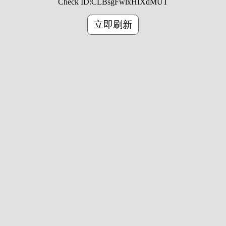
Check ID:
CLBsgFwlxHIXdMUT
立即刷新